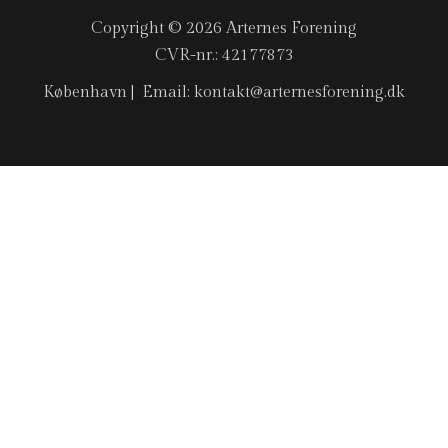
Copyright © 2026 Arternes Forening
CVR-nr.: 42177873
København | Email: kontakt@arternesforening.dk