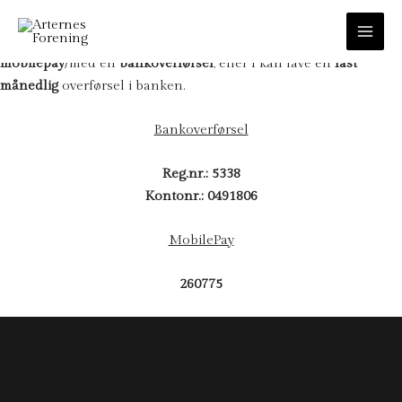
STØT NATUREN
I kan både støtte naturen via en engangsoverførsel på
MAI
mobilepay
/med en
bankoverførsel
, eller I kan lave en
fast
ME
månedlig
overførsel i banken.
Bankoverførsel
Reg.nr.: 5338
Kontonr.: 0491806
MobilePay
260775